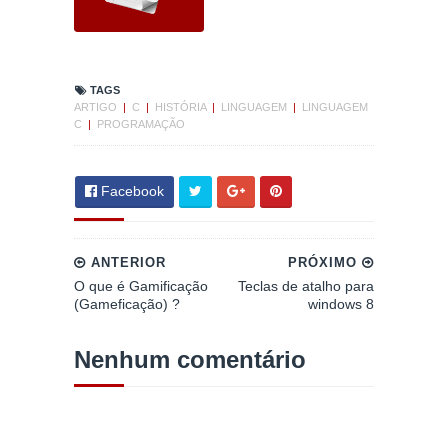
TAGS
ARTIGO
|
C
|
HISTÓRIA
|
LINGUAGEM
|
LINGUAGEM
C
|
PROGRAMAÇÃO
Facebook
ANTERIOR
PRÓXIMO
O que é Gamificação
Teclas de atalho para
(Gameficação) ?
windows 8
Nenhum comentário