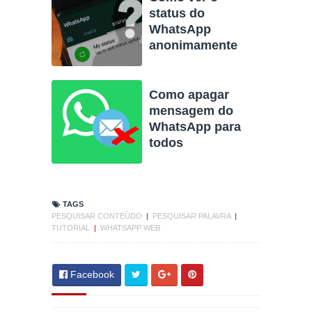
status do
WhatsApp
anonimamente
Como apagar
mensagem do
WhatsApp para
todos
TAGS
PESQUISAR CONTEÚDO
|
PESQUISAR PALAVRA
|
TUTORIAL
|
WHATSAPP WEB
Facebook