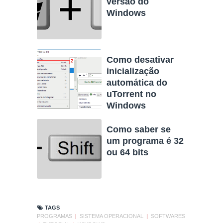
versão do
Windows
Como desativar
inicialização
automática do
uTorrent no
Windows
Como saber se
um programa é 32
ou 64 bits
TAGS
PROGRAMAS
|
SISTEMA OPERACIONAL
|
SOFTWARES