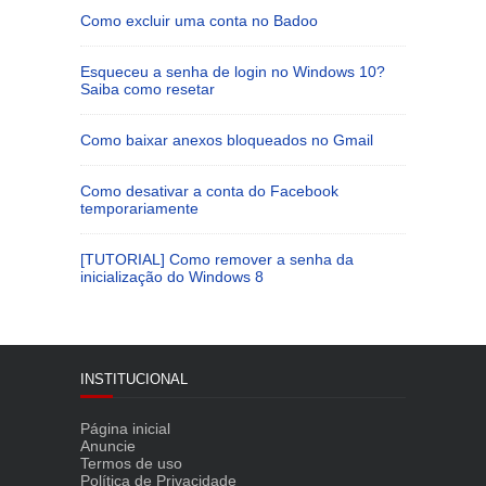
Como excluir uma conta no Badoo
Esqueceu a senha de login no Windows 10?
Saiba como resetar
Como baixar anexos bloqueados no Gmail
Como desativar a conta do Facebook
temporariamente
[TUTORIAL] Como remover a senha da
inicialização do Windows 8
INSTITUCIONAL
Página inicial
Anuncie
Termos de uso
Política de Privacidade