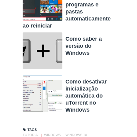
programas e
pastas
automaticamente
ao reiniciar
Como saber a
versão do
Windows
Como desativar
inicialização
automática do
uTorrent no
Windows
TAGS
TUTORIAL
|
WINDOWS
|
WINDOWS 10