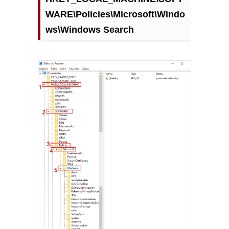
WARE\Policies\Microsoft\Windo
ws\Windows Search