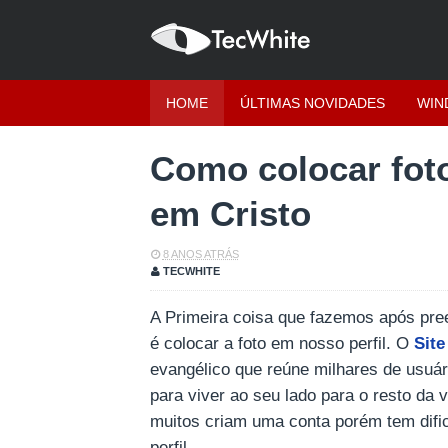
HOME
ÚLTIMAS NOVIDADES
WIN
Como colocar foto
em Cristo
8 ANOS ATRÁS
TECWHITE
A Primeira coisa que fazemos após pre
é colocar a foto em nosso perfil. O
Site
evangélico que reúne milhares de usuá
para viver ao seu lado para o resto da
muitos criam uma conta porém tem difi
perfil.